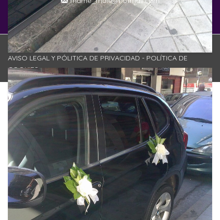
mame_mole@hotmail.com
© FLORES BAMBU GRANADA, floristerías en Granada, 2026,
-
AVISO LEGAL Y PÓLITICA DE PRIVACIDAD
- POLÍTICA DE
COOKIES