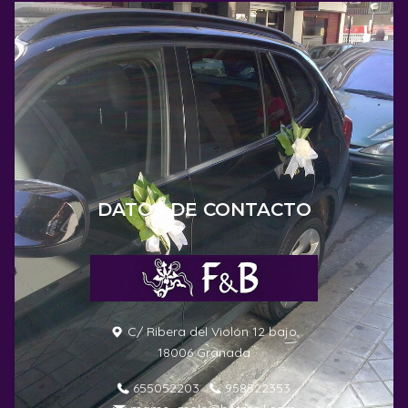
DATOS DE CONTACTO
C/ Ribera del Violón 12 bajo,
18006 Granada
655052203
958522353